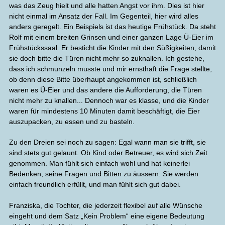
was das Zeug hielt und alle hatten Angst vor ihm. Dies ist hier
nicht einmal im Ansatz der Fall. Im Gegenteil, hier wird alles
anders geregelt. Ein Beispiels ist das heutige Frühstück. Da steht
Rolf mit einem breiten Grinsen und einer ganzen Lage Ü-Eier im
Frühstückssaal. Er besticht die Kinder mit den Süßigkeiten, damit
sie doch bitte die Türen nicht mehr so zuknallen. Ich gestehe,
dass ich schmunzeln musste und mir ernsthaft die Frage stellte,
ob denn diese Bitte überhaupt angekommen ist, schließlich
waren es Ü-Eier und das andere die Aufforderung, die Türen
nicht mehr zu knallen... Dennoch war es klasse, und die Kinder
waren für mindestens 10 Minuten damit beschäftigt, die Eier
auszupacken, zu essen und zu basteln.
Zu den Dreien sei noch zu sagen: Egal wann man sie trifft, sie
sind stets gut gelaunt. Ob Kind oder Betreuer, es wird sich Zeit
genommen. Man fühlt sich einfach wohl und hat keinerlei
Bedenken, seine Fragen und Bitten zu äussern. Sie werden
einfach freundlich erfüllt, und man fühlt sich gut dabei.
Franziska, die Tochter, die jederzeit flexibel auf alle Wünsche
eingeht und dem Satz „Kein Problem“ eine eigene Bedeutung