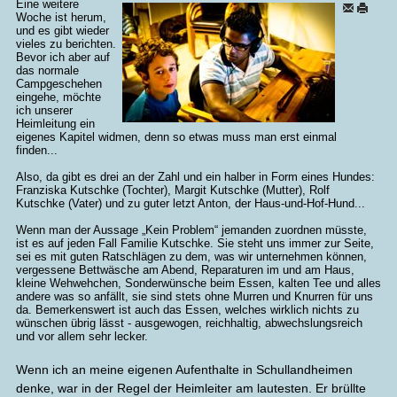
Eine weitere
Woche ist herum,
und es gibt wieder
vieles zu berichten.
Bevor ich aber auf
das normale
Campgeschehen
eingehe, möchte
ich unserer
Heimleitung ein
eigenes Kapitel widmen, denn so etwas muss man erst einmal
finden...
Also, da gibt es drei an der Zahl und ein halber in Form eines Hundes:
Franziska Kutschke (Tochter), Margit Kutschke (Mutter), Rolf
Kutschke (Vater) und zu guter letzt Anton, der Haus-und-Hof-Hund...
Wenn man der Aussage „Kein Problem“ jemanden zuordnen müsste,
ist es auf jeden Fall Familie Kutschke. Sie steht uns immer zur Seite,
sei es mit guten Ratschlägen zu dem, was wir unternehmen können,
vergessene Bettwäsche am Abend, Reparaturen im und am Haus,
kleine Wehwehchen, Sonderwünsche beim Essen, kalten Tee und alles
andere was so anfällt, sie sind stets ohne Murren und Knurren für uns
da. Bemerkenswert ist auch das Essen, welches wirklich nichts zu
wünschen übrig lässt - ausgewogen, reichhaltig, abwechslungsreich
und vor allem sehr lecker.
Wenn ich an meine eigenen Aufenthalte in Schullandheimen
denke, war in der Regel der Heimleiter am lautesten. Er brüllte