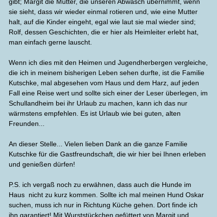
gibt; Margit die Mutter, die unseren Abwasch übernimmt, wenn
sie sieht, dass wir wieder einmal rotieren und, wie eine Mutter
halt, auf die Kinder eingeht, egal wie laut sie mal wieder sind;
Rolf, dessen Geschichten, die er hier als Heimleiter erlebt hat,
man einfach gerne lauscht.
Wenn ich dies mit den Heimen und Jugendherbergen vergleiche,
die ich in meinem bisherigen Leben sehen durfte, ist die Familie
Kutschke, mal abgesehen vom Haus und dem Harz, auf jeden
Fall eine Reise wert und sollte sich einer der Leser überlegen, im
Schullandheim bei ihr Urlaub zu machen, kann ich das nur
wärmstens empfehlen. Es ist Urlaub wie bei guten, alten
Freunden...
An dieser Stelle... Vielen lieben Dank an die ganze Familie
Kutschke für die Gastfreundschaft, die wir hier bei Ihnen erleben
und genießen dürfen!
P.S. ich vergaß noch zu erwähnen, dass auch die Hunde im
Haus nicht zu kurz kommen. Sollte ich mal meinen Hund Oskar
suchen, muss ich nur in Richtung Küche gehen. Dort finde ich
ihn garantiert! Mit Wurststückchen gefüttert von Margit und