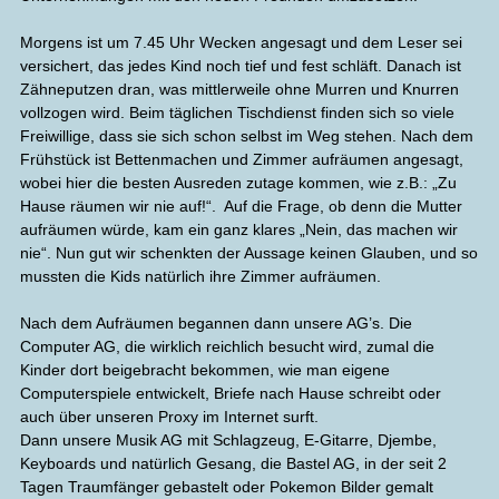
Morgens ist um 7.45 Uhr Wecken angesagt und dem Leser sei
versichert, das jedes Kind noch tief und fest schläft. Danach ist
Zähneputzen dran, was mittlerweile ohne Murren und Knurren
vollzogen wird. Beim täglichen Tischdienst finden sich so viele
Freiwillige, dass sie sich schon selbst im Weg stehen. Nach dem
Frühstück ist Bettenmachen und Zimmer aufräumen angesagt,
wobei hier die besten Ausreden zutage kommen, wie z.B.: „Zu
Hause räumen wir nie auf!“. Auf die Frage, ob denn die Mutter
aufräumen würde, kam ein ganz klares „Nein, das machen wir
nie“. Nun gut wir schenkten der Aussage keinen Glauben, und so
mussten die Kids natürlich ihre Zimmer aufräumen.
Nach dem Aufräumen begannen dann unsere AG’s. Die
Computer AG, die wirklich reichlich besucht wird, zumal die
Kinder dort beigebracht bekommen, wie man eigene
Computerspiele entwickelt, Briefe nach Hause schreibt oder
auch über unseren Proxy im Internet surft.
Dann unsere Musik AG mit Schlagzeug, E-Gitarre, Djembe,
Keyboards und natürlich Gesang, die Bastel AG, in der seit 2
Tagen Traumfänger gebastelt oder Pokemon Bilder gemalt