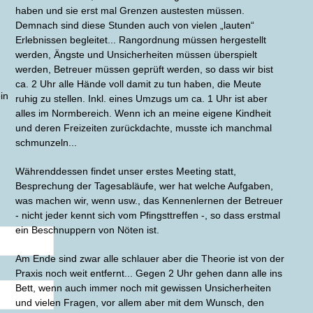
haben und sie erst mal Grenzen austesten müssen.
Demnach sind diese Stunden auch von vielen „lauten“
Erlebnissen begleitet... Rangordnung müssen hergestellt
werden, Ängste und Unsicherheiten müssen überspielt
werden, Betreuer müssen geprüft werden, so dass wir bist
ca. 2 Uhr alle Hände voll damit zu tun haben, die Meute
in
ruhig zu stellen. Inkl. eines Umzugs um ca. 1 Uhr ist aber
alles im Normbereich. Wenn ich an meine eigene Kindheit
und deren Freizeiten zurückdachte, musste ich manchmal
schmunzeln...
Währenddessen findet unser erstes Meeting statt,
Besprechung der Tagesabläufe, wer hat welche Aufgaben,
was machen wir, wenn usw., das Kennenlernen der Betreuer
- nicht jeder kennt sich vom Pfingsttreffen -, so dass erstmal
ein Beschnuppern von Nöten ist.
Am Ende sind zwar alle schlauer aber die Theorie ist von der
Praxis noch weit entfernt... Gegen 2 Uhr gehen dann alle ins
Bett, wenn auch immer noch mit gewissen Unsicherheiten
und vielen Fragen, vor allem aber mit dem Wunsch, den