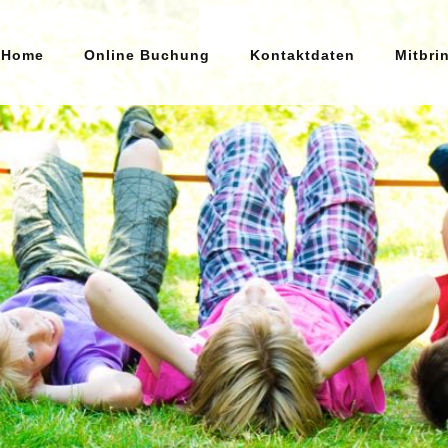
Home
Online Buchung
Kontaktdaten
Mitbri
Home
Online Buchung
Kontaktdaten
Mitbringliste
Unsere AGB's