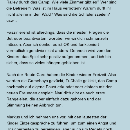
Ralley durch das Camp: Wie viele Zimmer gibt es? Wer sind
die Betreuer? Was ist im Haus verboten? Warum dürft ihr
nicht alleine in den Wald? Was sind die Schlafenszeiten?
usw...
Faszinierend ist allerdings, dass die meisten Fragen die
Betreuer beantworten, worüber wir wirklich schmunzeln
müssen. Aber ich denke, es ist OK und funktioniert
vermutlich irgendwie nicht anders. Dennoch wird von den
Kindern das Spiel sehr positiv aufgenommen, und ich bin
sicher, dass so vieles hängen geblieben ist...
Nach der Route Card haben die Kinder wieder Freizeit. Also
werden die Gameboys gezückt, Fußbälle gekickt, das Camp
nochmals auf eigene Faust erkundet oder einfach mit den
neuen Freunden gespielt. Natürlich gibt es auch erste
Rangeleien, die aber einfach dazu gehören und der
Stimmung keinen Abbruch tun.
Markus und ich nehmen uns vor, mit den lautesten der
Kinder Einzelgespräche zu führen, um zum einen Angst und
Unsicherheiten zu bereinigen, aber auch um Regeln noch