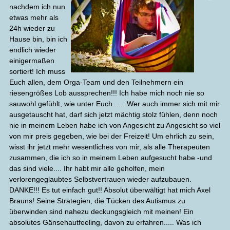
nachdem ich nun
etwas mehr als
24h wieder zu
Hause bin, bin ich
endlich wieder
einigermaßen
sortiert! Ich muss
Euch allen, dem Orga-Team und den Teilnehmern ein
riesengrößes Lob aussprechen!!! Ich habe mich noch nie so
sauwohl gefühlt, wie unter Euch...... Wer auch immer sich mit mir
ausgetauscht hat, darf sich jetzt mächtig stolz fühlen, denn noch
nie in meinem Leben habe ich von Angesicht zu Angesicht so viel
von mir preis gegeben, wie bei der Freizeit! Um ehrlich zu sein,
wisst ihr jetzt mehr wesentliches von mir, als alle Therapeuten
zusammen, die ich so in meinem Leben aufgesucht habe -und
das sind viele.... Ihr habt mir alle geholfen, mein
verlorengeglaubtes Selbstvertrauen wieder aufzubauen.
DANKE!!! Es tut einfach gut!! Absolut überwältigt hat mich Axel
Brauns! Seine Strategien, die Tücken des Autismus zu
überwinden sind nahezu deckungsgleich mit meinen! Ein
absolutes Gänsehautfeeling, davon zu erfahren..... Was ich