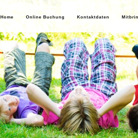
Home
Online Buchung
Kontaktdaten
Mitbri
Home
Online Buchung
Kontaktdaten
Mitbringliste
Unsere AGB's