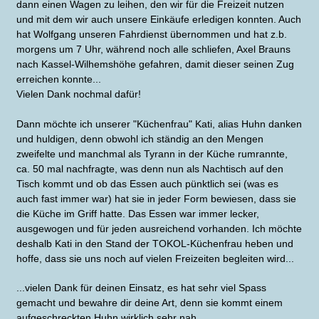
dann einen Wagen zu leihen, den wir für die Freizeit nutzen
und mit dem wir auch unsere Einkäufe erledigen konnten. Auch
hat Wolfgang unseren Fahrdienst übernommen und hat z.b.
morgens um 7 Uhr, während noch alle schliefen, Axel Brauns
nach Kassel-Wilhemshöhe gefahren, damit dieser seinen Zug
erreichen konnte...
Vielen Dank nochmal dafür!
Dann möchte ich unserer "Küchenfrau" Kati, alias Huhn danken
und huldigen, denn obwohl ich ständig an den Mengen
zweifelte und manchmal als Tyrann in der Küche rumrannte,
ca. 50 mal nachfragte, was denn nun als Nachtisch auf den
Tisch kommt und ob das Essen auch pünktlich sei (was es
auch fast immer war) hat sie in jeder Form bewiesen, dass sie
die Küche im Griff hatte. Das Essen war immer lecker,
ausgewogen und für jeden ausreichend vorhanden. Ich möchte
deshalb Kati in den Stand der TOKOL-Küchenfrau heben und
hoffe, dass sie uns noch auf vielen Freizeiten begleiten wird...
...vielen Dank für deinen Einsatz, es hat sehr viel Spass
gemacht und bewahre dir deine Art, denn sie kommt einem
aufgeschreckten Huhn wirklich sehr nah...