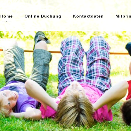
Home
Online Buchung
Kontaktdaten
Mitbri
Home
Online Buchung
Kontaktdaten
Mitbringliste
Unsere AGB's